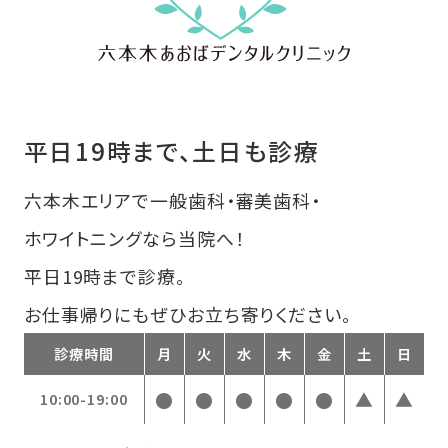
平日19時まで、土日も診療
六本木エリアで一般歯科・審美歯科・
ホワイトニングなら当院へ！
平日19時まで診療。
お仕事帰りにもぜひお立ち寄りください。
診療時間
月
火
水
木
金
土
日
●
●
●
●
●
▲
▲
10:00-19:00