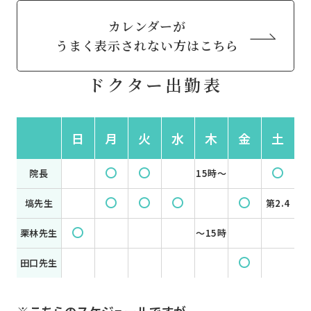
カレンダーが
うまく表示されない方はこちら
ドクター出勤表
日
月
火
水
木
金
土
〇
〇
〇
院長
15時〜
〇
〇
〇
〇
塙先生
第2.4
〇
栗林先生
〜15時
〇
田口先生
※こちらのスケジュールですが、